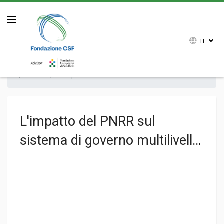
IT
Sei qui:
Home
Attività
Archivio attività
Pubblicazioni
Volumi
Altre pubblicazioni
L'impatto del PNRR sul
sistema di governo multilivello
: Opportunità e criticità