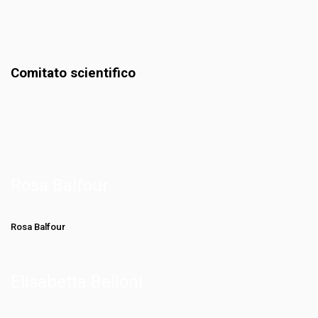
Comitato scientifico
Rosa Balfour
Rosa Balfour
Elisabetta Belloni