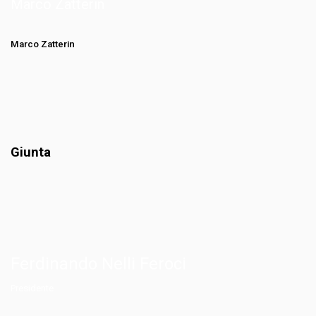
Marco Zatterin
Marco Zatterin
Giunta
Ferdinando Nelli Feroci
Presidente