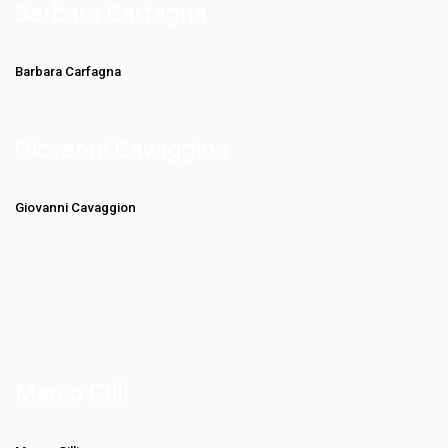
Barbara Carfagna
Barbara Carfagna
Giovanni Cavaggion
Giovanni Cavaggion
Marco Gilli