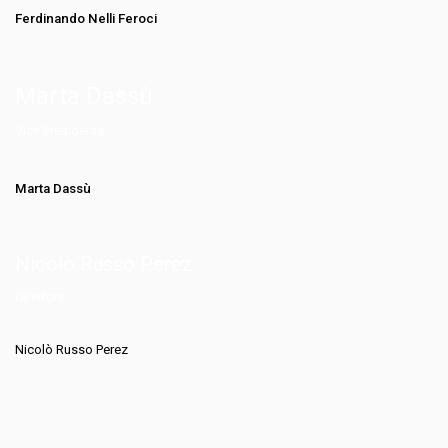
Ferdinando Nelli Feroci
Marta Dassù
Vice Presidente
Marta Dassù
Nicolò Russo Perez
Direttore
Nicolò Russo Perez