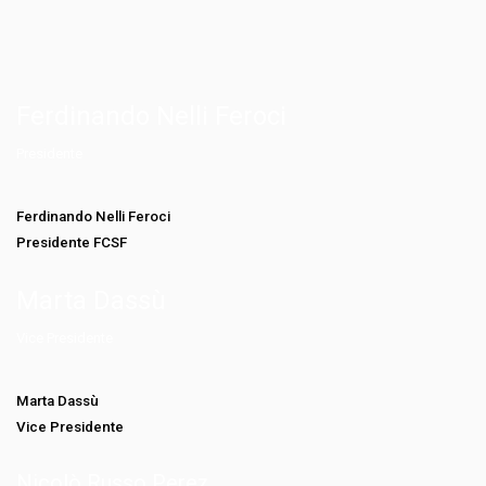
Ferdinando Nelli Feroci
Presidente
Ferdinando Nelli Feroci
Presidente FCSF
Marta Dassù
Vice Presidente
Marta Dassù
Vice Presidente
Nicolò Russo Perez