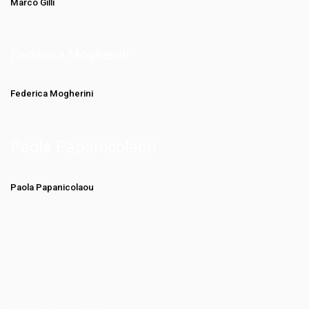
Marco Gilli
Federica Mogherini
Federica Mogherini
Paola Papanicolaou
Paola Papanicolaou