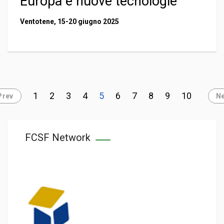
Europa e nuove tecnologie
Ventotene, 15-20 giugno 2025
1
2
3
4
5
6
7
8
9
10
Prev
Ne
FCSF Network