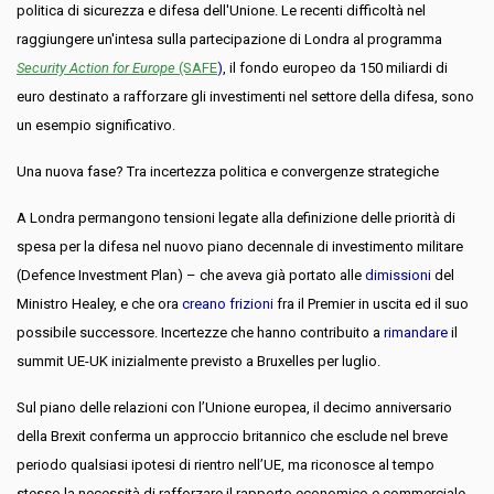
politica di sicurezza e difesa dell'Unione. Le recenti difficoltà nel
raggiungere un'intesa sulla partecipazione di Londra al programma
Security Action for Europe
(SAFE
)
, il
fondo
europeo da 150 miliardi di
euro destinato a rafforzare gli investimenti nel settore della difesa, sono
un esempio significativo.
Una nuova fase? Tra incertezza politica e convergenze strategiche
A Londra permangono tensioni legate alla definizione delle priorità di
spesa per la difesa nel nuovo piano decennale di investimento militare
(Defence Investment Plan) – che aveva già portato alle
dimissioni
del
Ministro Healey, e che ora
creano frizioni
fra il Premier in uscita ed il suo
possibile successore. Incertezze che hanno contribuito a
rimandare
il
summit UE-UK inizialmente previsto a Bruxelles per luglio.
Sul piano delle relazioni con l’Unione europea, il decimo anniversario
della Brexit conferma un approccio britannico che esclude nel breve
periodo qualsiasi ipotesi di rientro nell’UE, ma riconosce al tempo
stesso la necessità di rafforzare il rapporto economico e commerciale