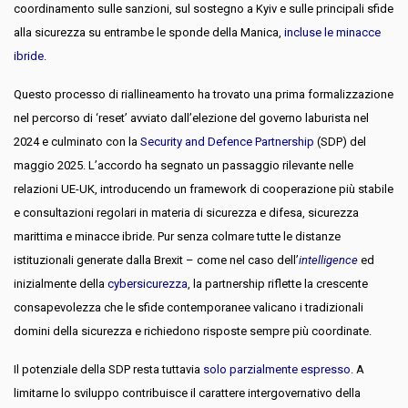
coordinamento sulle sanzioni, sul sostegno a Kyiv e sulle principali sfide
alla sicurezza su entrambe le sponde della Manica,
incluse le minacce
ibride
.
Questo processo di riallineamento ha trovato una prima formalizzazione
nel percorso di ‘reset’ avviato dall’elezione del governo laburista nel
2024 e culminato con la
Security and Defence Partnership
(SDP) del
maggio 2025. L’accordo ha segnato un passaggio rilevante nelle
relazioni UE-UK, introducendo un framework di cooperazione più stabile
e consultazioni regolari in materia di sicurezza e difesa, sicurezza
marittima e minacce ibride. Pur senza colmare tutte le distanze
istituzionali generate dalla Brexit – come nel caso dell’
intelligence
ed
inizialmente della
cybersicurezza
, la partnership riflette la crescente
consapevolezza che le sfide contemporanee valicano i tradizionali
domini della sicurezza e richiedono risposte sempre più coordinate.
Il potenziale della SDP resta tuttavia
solo parzialmente espresso
. A
limitarne lo sviluppo contribuisce il carattere intergovernativo della