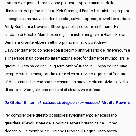
Londra vive giorni di transizione politica. Dopo l’annuncio delle
dimissioni del primo ministro Keir Starmer, il Partito Laburista si prepara
a scegliere una nuova leadership che, salvo sorprese, dovrebbe portare
Andy Burnham a Downing Street già nelle prossime settimane. Ex
sindaco di Greater Manchester e già ministro nei governi Blair e Brown,
Burnham diventerebbe il settimo primo ministro post-Brexit.
L’avvicendamento coincide con il decimo anniversario del referendum e
si inserisce in un contesto internazionale profondamente mutato. Tra le
guerre in Ucraina ed Iran, la ‘guerra ombra’ russa in Europa ed una Cina
sempre più assertiva, Londra e Bruxelles si trovano oggi ad affrontare
sfide comuni che rendono necessario un nuovo e più ambizioso livello
di cooperazione, almeno sui temi di sicurezza e difesa.
Da
Global Britain
al realismo strategico in un mondo di
Middle Powers
Per comprendere questo possibile riavvicinamento è necessario
guardare all'evoluzione della politica estera britannica nell'ultimo
decennio. Da membro dell'Unione Europea, il Regno Unito aveva