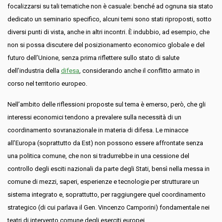
focalizzarsi su tali tematiche non è casuale: benché ad ognuna sia stato
dedicato un seminario specifico, alcuni temi sono stati riproposti, sotto
diversi punti di vista, anche in altri incontri. È indubbio, ad esempio, che
non si possa discutere del posizionamento economico globale e del
futuro dell’Unione, senza prima riflettere sullo stato di salute
dell’industria della
difesa
, considerando anche il conflitto armato in
corso nel territorio europeo.
Nell’ambito delle riflessioni proposte sul tema è emerso, però, che gli
interessi economici tendono a prevalere sulla necessità di un
coordinamento sovranazionale in materia di difesa. Le minacce
all’Europa (soprattutto da Est) non possono essere affrontate senza
una politica comune, che non si tradurrebbe in una cessione del
controllo degli esciti nazionali da parte degli Stati, bensì nella messa in
comune di mezzi, saperi, esperienze e tecnologie per strutturare un
sistema integrato e, soprattutto, per raggiungere quel coordinamento
strategico (di cui parlava il Gen. Vincenzo Camporini) fondamentale nei
teatri di intervento comune degli eserciti europei.