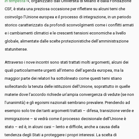
in tempesta?
», organizzato dall’Università di Milano e dalla Fondazione
CSF, è stata una preziosa occasione per riflettere su alcuni temi che
coinvolgo l’Unione europea e il processo di integrazione, in un periodo
storico caratterizzato da profondi sconvolgimenti come i conflitti armati
e i cambiamenti climatici e le crescenti tensioni economiche a livello
globale, alimentate dalle scelte protezionistiche dell’amministrazione
statunitense.
Attraverso i nove incontri sono stati trattati molti argomenti, alcuni dei
quali particolarmente urgenti all’interno dell’agenda europea, ma la
maggior parte dei relatori ha sottolineato come questi temi stiano
sollecitando la tenuta delle istituzioni dell’Unione, soprattutto in quelle
materie dove l’accordo richiede un’ampia convergenza di vedute (se non
l’unanimità) e gli egoismi nazionali sembrano prevalere. Prendendo ad
esempio solo tre dei tanti argomenti trattati – difesa, transizione verde e
immigrazione – si vedrà come il processo decisionale dell’Unione è
stato – ed è, in alcuni casi – lento e difficile, anche a causa della
tendenza degli Stati a proteggere i propri interessi.
La scelta di