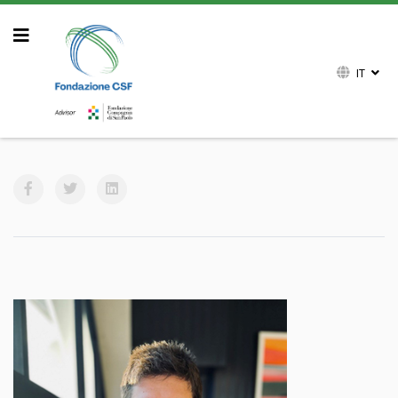
IT
Sei qui:
Home
Simone Vannuccini